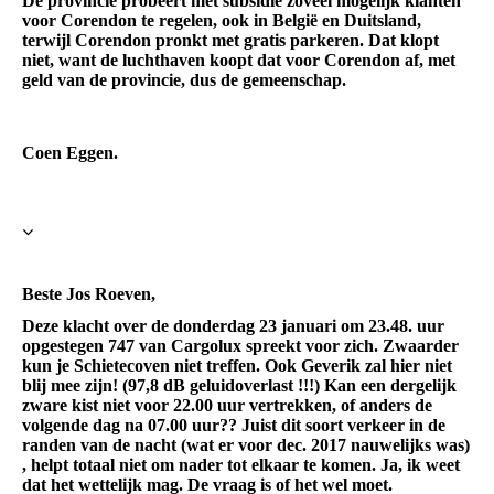
De provincie probeert met subsidie zoveel mogelijk klanten
voor Corendon te regelen, ook in België en Duitsland,
terwijl Corendon pronkt met gratis parkeren. Dat klopt
niet, want de luchthaven koopt dat voor Corendon af, met
geld van de provincie, dus de gemeenschap.
Coen Eggen.
Beste Jos Roeven,
Deze klacht over de donderdag 23 januari om 23.48. uur
opgestegen 747 van Cargolux spreekt voor zich. Zwaarder
kun je Schietecoven niet treffen. Ook Geverik zal hier niet
blij mee zijn! (97,8 dB geluidoverlast !!!) Kan een dergelijk
zware kist niet voor 22.00 uur vertrekken, of anders de
volgende dag na 07.00 uur?? Juist dit soort verkeer in de
randen van de nacht (wat er voor dec. 2017 nauwelijks was)
, helpt totaal niet om nader tot elkaar te komen. Ja, ik weet
dat het wettelijk mag. De vraag is of het wel moet.