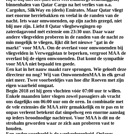
binnenhalen van Qatar Cargo na het verlies van o.a.
Cargolux, SilkWay en (deels) Emirates. Maar Qatar vliegt
met enorme herriebakken en veelal in de randen van de
nacht. Iets waar omwonenden, op zijn zachts gezegd, niet
blij mee zijn. Liefst 8 Qatar vliegbewegingen op
zaterdagavond mét extensie om 23:30 uur. Daar waar
andere vliegvelden proberen in de randen van de nacht zo
min mogelijk te vliegen, lijkt dit het nieuwe "gat in de
markt" voor MAA. Om de overlast voor omwonenden bij
vliegvelden in Verweggistan te beperken, vergroot MAA de
overlast bij de eigen omwonenden. Dat komt de sympathie
voor MAA niet bepaald ten goede.
Een kat in het nauw maakt rare sprongen. Wie gelooft deze
directeur nu nog? Wij van OmwonendenMAA in elk geval
niet meer. Twee voorbeeldjes van hoe dhr Roeven met zijn
eigen waarheid omgaat.
Begin 2018 zei hij geen vluchten vóór 07:00 uur te willen.
Enkele maanden later vlogen zowel passagiers als vracht
ons dagelijks om 06:00 uur om de oren. In combinatie met
de vele extensies die MAA zéér gemakkelijk en te pas en te
onpas verleent betekent dat simpelweg een enorme aanslag
op ieders broodnodige nachtrust. Voor MAA is dit nu de
strohalm geworden waar ze zich aan proberen vast te
houden.
Een ander voorbeeld is de werkgelegenheid. Onlangs