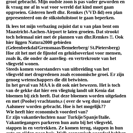
groot gebracht. Mijn oudste zoon is pas vader geworden en
ik vraag me af in wat voor wereld dat kind moet gaan
opgroeien. Gisteren heeft dhr. Remkes (VVD-lid) een plan
gepresenteerd om de stikstofuitstoot te gaan beperken.
Ik lees tot mijn verbazing zojuist dat u van plan bent om
Maastricht-Aachen-Airport te laten groeien. Dat strookt
toch helemaal niet met de plannen van dhr.Remkes !!. Ook
hier liggen Natura2000 gebieden
(Geleenbeekdal/Grensmaas/Bemelerberg/ St.Pietersberg)
Hoe zit het met de fijnstof en geluidsoverlast voor mensen,
zoals ik, die onder de aanvlieg- en vertrekroute van het
vliegveld wonen.
Steeds komen voorstanders van uitbreiding van het
vliegveld met drogredenen zoals economische groei. Er zijn
genoeg wetenschappers die dit betwisten.
In het geval van MAA is dit ook niet bewezen. Het is toch
van de gekke dat hier een vliegtuig landt uit Kenia dat
bloemen bij zich heeft. Dat deze bloemen worden uitgeladen
en met (Poolse) vrachtauto,s ( over de weg dus) naar
Aalsmeer worden gebracht. Hoe is het mogelijk??
Wie heeft hier economisch voordeel van?
Er zijn vakantievluchten naar Turkije/Spanje/Italie.
Vakantiegangers parkeren hun auto bij het vliegveld,
stappen in en vertrekken. Ze komen terug, stappen in hun