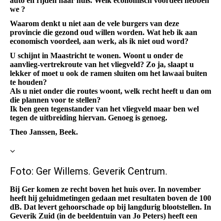
auto en rijden naar huis. Welk economisch voordeel hebben
we ?
Waarom denkt u niet aan de vele burgers van deze
provincie die gezond oud willen worden. Wat heb ik aan
economisch voordeel, aan werk, als ik niet oud word?
U schijnt in Maastricht te wonen. Woont u onder de
aanvlieg-vertrekroute van het vliegveld? Zo ja, slaapt u
lekker of moet u ook de ramen sluiten om het lawaai buiten
te houden?
Als u niet onder die routes woont, welk recht heeft u dan om
die plannen voor te stellen?
Ik ben geen tegenstander van het vliegveld maar ben wel
tegen de uitbreiding hiervan. Genoeg is genoeg.
Theo Janssen, Beek.
Foto: Ger Willems. Geverik Centrum.
Bij Ger komen ze recht boven het huis over. In november
heeft hij geluidmetingen gedaan met resultaten boven de 100
dB. Dat levert gehoorschade op bij langdurig blootstellen. In
Geverik Zuid (in de beeldentuin van Jo Peters) heeft een