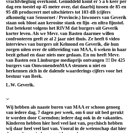
vrachtvliegtuig overkomt. Gemiddeld komt er 5 a 6 keer per
dag een toestel op 45 meter over, dat daarbij tussen de 85 en
95 dB produceert met uitschieters tot 103 dB (cijfers
afkomstig van Sensornet / Provincie.) Inwoners van Geverik
staan ook bloot aan kerosine stank en fijn -en ultra fijnstof.
Dat betekent volgens het RIVM dat burgers uit Geverik
korter leven. Als we Mevr. van Basten daarmee willen
confronteren geeft ze al 2 jaar niet thuis. Ze heeft 6 video
interviews van burgers uit Kelmond en Geverik, die hun
zorgen uiten over de uitbreiding van MAA, 6 weken in haar
bezit gehad en daar niets mee gedaan. En nu heeft Mevr.
van Basten een Limburgse mediaprijs ontvangen !!! De 425
burgers van OmwonendenMAA steunen u niet en
herkennen zich in de dalende waarderings cijfers voor het
bestuur van Beek.
L.W. Geverik.
Wij hebben als naaste buren van MAA er schoon genoeg
van iedere dag, 7 dagen per week, om 6 uur uit bed gerukt
te worden door Corendon; iedere dag ook in de vakanties.
Kinderen hebben hier heel veel last van, psychisch hebben
wij daar heel veel last van. Vooral in de wetenschap dat hier