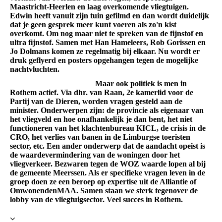
Maastricht-Heerlen en laag overkomende vliegtuigen.
Edwin heeft vanuit zijn tuin gefilmd en dan wordt duidelijk
dat je geen gesprek meer kunt voeren als zo'n kist
overkomt. Om nog maar niet te spreken van de fijnstof en
ultra fijnstof. Samen met Han Hameleers, Rob Gorissen en
Jo Dolmans komen ze regelmatig bij elkaar. Nu wordt er
druk geflyerd en posters opgehangen tegen de mogelijke
nachtvluchten.
Maar ook politiek is men in
Rothem actief. Via dhr. van Raan, 2e kamerlid voor de
Partij van de Dieren, worden vragen gesteld aan de
minister. Onderwerpen zijn: de provincie als eigenaar van
het vliegveld en hoe onafhankelijk je dan bent, het niet
functioneren van het klachtenbureau KICL, de crisis in de
CRO, het verlies van banen in de Limburgse toeristen
sector, etc. Een ander onderwerp dat de aandacht opeist is
de waardevermindering van de woningen door het
vliegverkeer. Bezwaren tegen de WOZ waarde lopen al bij
de gemeente Meerssen. Als er specifieke vragen leven in de
groep doen ze een beroep op expertise uit de Alliantie of
OmwonendenMAA. Samen staan we sterk tegenover de
lobby van de vliegtuigsector. Veel succes in Rothem.