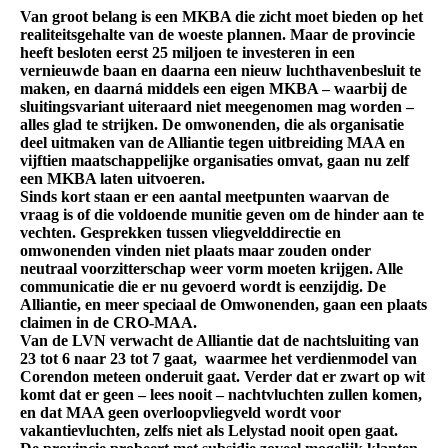
Van groot belang is een MKBA die zicht moet bieden op het
realiteitsgehalte van de woeste plannen. Maar de provincie
heeft besloten eerst 25 miljoen te investeren in een
vernieuwde baan en daarna een nieuw luchthavenbesluit te
maken, en daarná middels een eigen MKBA – waarbij de
sluitingsvariant uiteraard niet meegenomen mag worden –
alles glad te strijken. De omwonenden, die als organisatie
deel uitmaken van de Alliantie tegen uitbreiding MAA en
vijftien maatschappelijke organisaties omvat, gaan nu zelf
een MKBA laten uitvoeren.
Sinds kort staan er een aantal meetpunten waarvan de
vraag is of die voldoende munitie geven om de hinder aan te
vechten. Gesprekken tussen vliegvelddirectie en
omwonenden vinden niet plaats maar zouden onder
neutraal voorzitterschap weer vorm moeten krijgen. Alle
communicatie die er nu gevoerd wordt is eenzijdig. De
Alliantie, en meer speciaal de Omwonenden, gaan een plaats
claimen in de CRO-MAA.
Van de LVN verwacht de Alliantie dat de nachtsluiting van
23 tot 6 naar 23 tot 7 gaat, waarmee het verdienmodel van
Corendon meteen onderuit gaat. Verder dat er zwart op wit
komt dat er geen – lees nooit – nachtvluchten zullen komen,
en dat MAA geen overloopvliegveld wordt voor
vakantievluchten, zelfs niet als Lelystad nooit open gaat.