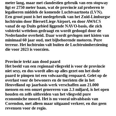
meter lang, maar met clandestien gebruik van een stopway
ligt er 2750 meter baan, wat de provincie zal proberen te
legaliseren middels de komende Luchtvaartnota (LVN).
Een groot punt is het medegebruik van het Zuid-Limburgse
luchtruim door Bierset/Liege Airport, en door AWACS
vanaf de op Duits gebied liggende NAVO-basis, die zich
volstrekt wetteloos gedraagt en wordt gedoogd door de
Nederlandse overheid. Daar wordt gevlogen met kisten van
minimaal 60 jaar oud, met bijbehorende motoren. Pure
terreur. Het luchtruim valt buiten de Luchtruimherziening
die voor 2023 is voorzien.
Provincie trekt aan dood paard
Het beeld van een regionaal vliegveld is voor de provincie
niet sexy, en dus wordt alles op alles gezet om het dode
paard te pimpen tot een volwaardig renpaard. Gelet op de
overlast voor de bewoners en de toeristen die in het
Heuvelland op jaarbasis werk verschaffen aan 21.000
mensen en een omzet genereren van 2.3 miljard, is het open
houden en zelfs uitbreiden van het vliegveld pure
economische moord. Het is nu vooral uitvalsbasis van
Corendon, met alleen maar uitgaand verkeer, en dus geen
revenuen voor de regio.