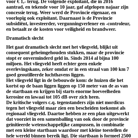
voor € 1,- terug. De volgende exploitant, die in 2016
aantrad, en tekende voor 10 jaar, gaf afgelopen najaar zijn
concessie terug. Weer werd de Provincie eigenaar, en
voorlopig ook exploitant. Daarnaast is de Provincie
subsidiënt, investeerder, vergunningverlener en -controleur,
en betaalt ze de kosten voor veiligheid en brandweer.
Dramatisch slecht
Het gaat dramatisch slecht met het vliegveld, blijkt uit
consequent geheimgehouden stukken, maar de provincie
stopt er onverminderd geld in. Sinds 2014 al bijna 100
miljoen. Het vliegveld heeft echter geen enkele
overlevingskans, zeker omdat er in een straal van 100 km 7
goed geoutilleerde luchthavens liggen.
Het vliegveld ligt in de bebouwde kom: de huizen die het
kortst op de baan liggen liggen op 150 meter van de as van
de startbaan en krijgen bij starts enorme hoeveelheden
kerosine en lawaai tot 105 dB over zich heen.
De kritische volgers c.q. tegenstanders zijn niet mordicus
tegen het vliegveld maar zien een bescheiden toekomst als
regionaal vliegveld. Daartoe hebben ze een plan uitgewerkt
dat voorziet in een samenballing van ook door de provincie
geïnitieerde wetenschappelijke campussen, in combinatie
met een kleine startbaan waardoor met kleine toestellen de
hele wereld binnen bereik ligt. Die startbaan is formeel 2500