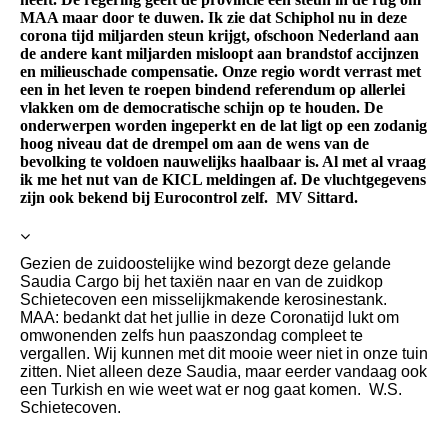
MAA maar door te duwen. Ik zie dat Schiphol nu in deze
corona tijd miljarden steun krijgt, ofschoon Nederland aan
de andere kant miljarden misloopt aan brandstof accijnzen
en milieuschade compensatie. Onze regio wordt verrast met
een in het leven te roepen bindend referendum op allerlei
vlakken om de democratische schijn op te houden. De
onderwerpen worden ingeperkt en de lat ligt op een zodanig
hoog niveau dat de drempel om aan de wens van de
bevolking te voldoen nauwelijks haalbaar is. Al met al vraag
ik me het nut van de KICL meldingen af. De vluchtgegevens
zijn ook bekend bij Eurocontrol zelf. MV Sittard.
Gezien de zuidoostelijke wind bezorgt deze gelande
Saudia Cargo bij het taxiën naar en van de zuidkop
Schietecoven een misselijkmakende kerosinestank.
MAA: bedankt dat het jullie in deze Coronatijd lukt om
omwonenden zelfs hun paaszondag compleet te
vergallen. Wij kunnen met dit mooie weer niet in onze tuin
zitten. Niet alleen deze Saudia, maar eerder vandaag ook
een Turkish en wie weet wat er nog gaat komen. W.S.
Schietecoven.